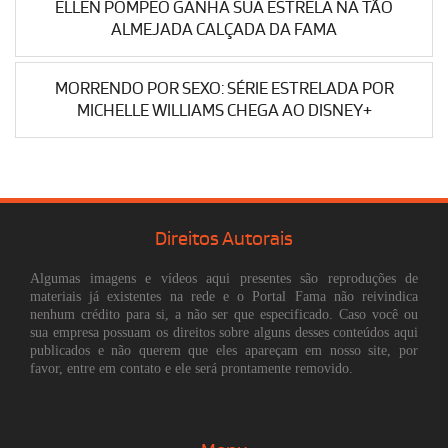
ELLEN POMPEO GANHA SUA ESTRELA NA TÃO
ALMEJADA CALÇADA DA FAMA
MORRENDO POR SEXO: SÉRIE ESTRELADA POR
MICHELLE WILLIAMS CHEGA AO DISNEY+
Direitos Autorais
Algumas imagens e vídeos aqui presentes são reproduções de
materiais já existentes na rede e o Portal Fama não reivindica
nenhum crédito para si, a não ser que especificado. Caso você ou
sua empresa possuam os direitos sobre alguns desses conteúdos aqui
publicados e não querem que eles apareçam em nosso site, por
favor, entre em contato e ele será prontamente removido.