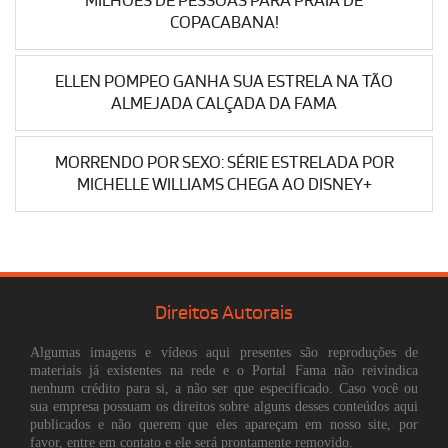
MILHÕES DE PESSOAS PARA PRAIA DE
COPACABANA!
ELLEN POMPEO GANHA SUA ESTRELA NA TÃO
ALMEJADA CALÇADA DA FAMA
MORRENDO POR SEXO: SÉRIE ESTRELADA POR
MICHELLE WILLIAMS CHEGA AO DISNEY+
Direitos Autorais
Algumas imagens e vídeos aqui presentes são reproduções de
materiais já existentes na rede e o Portal Fama não reivindica
nenhum crédito para si, a não ser que especificado. Caso você ou
sua empresa possuam os direitos sobre alguns desses conteúdos aqui
publicados e não querem que eles apareçam em nosso site, por
favor, entre em contato e ele será prontamente removido.