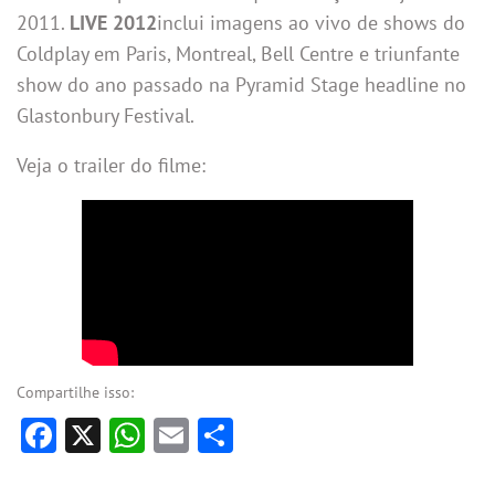
2011.
LIVE
2012
inclui imagens ao vivo de shows do
Coldplay em Paris, Montreal, Bell Centre e triunfante
show do ano passado na Pyramid Stage headline no
Glastonbury Festival.
Veja o trailer do filme:
Compartilhe isso:
Facebook
X
WhatsApp
Email
Share