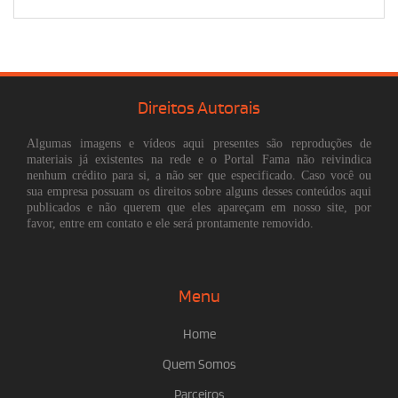
Direitos Autorais
Algumas imagens e vídeos aqui presentes são reproduções de
materiais já existentes na rede e o Portal Fama não reivindica
nenhum crédito para si, a não ser que especificado. Caso você ou
sua empresa possuam os direitos sobre alguns desses conteúdos aqui
publicados e não querem que eles apareçam em nosso site, por
favor, entre em contato e ele será prontamente removido.
Menu
Home
Quem Somos
Parceiros