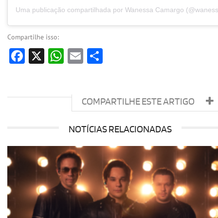
Uma publicação compartilhada por Wanessa Camargo (@waness
Compartilhe isso:
Facebook
X
WhatsApp
Email
Share
COMPARTILHE ESTE ARTIGO
NOTÍCIAS RELACIONADAS