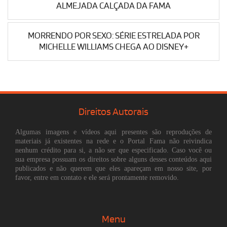
ALMEJADA CALÇADA DA FAMA
MORRENDO POR SEXO: SÉRIE ESTRELADA POR
MICHELLE WILLIAMS CHEGA AO DISNEY+
Direitos Autorais
Algumas imagens e vídeos aqui presentes são reproduções de
materiais já existentes na rede e o Portal Fama não reivindica
nenhum crédito para si, a não ser que especificado. Caso você ou
sua empresa possuam os direitos sobre alguns desses conteúdos aqui
publicados e não querem que eles apareçam em nosso site, por
favor, entre em contato e ele será prontamente removido.
Menu