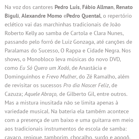
Na voz dos cantores
Pedro Luís
,
Fábio Allman
,
Renato
Biguli
,
Alexandre Momo
e
Pedro Quental
, o repertório
eclético vai das marchinhas tradicionais de João
Roberto Kelly ao samba de Cartola e Clara Nunes,
passando pelo forró de Luiz Gonzaga, até canções de
Paralamas do Sucesso, O Rappa e Cidade Negra. Nos
shows, o Monobloco leva músicas do novo DVD,
como
Eu Só Quero um Xodó
, de Anastácia e
Dominguinhos e
Frevo Mulher
, do Zé Ramalho, além
de revisitar os sucessos
Pro dia Nascer Feliz
, de
Cazuza;
Aquele Abraço,
de Gilberto Gil, entre outros.
Mas a mistura inusitada não se limita apenas à
variedade musical. Na bateria ela também acontece
com a presença de um baixo e uma guitarra em meio
aos tradicionais instrumentos de escola de samba:
cavaco, repique, tamborim, chocalho, surdo e agogô.