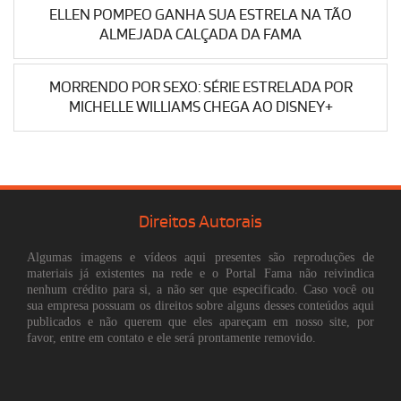
ELLEN POMPEO GANHA SUA ESTRELA NA TÃO
ALMEJADA CALÇADA DA FAMA
MORRENDO POR SEXO: SÉRIE ESTRELADA POR
MICHELLE WILLIAMS CHEGA AO DISNEY+
Direitos Autorais
Algumas imagens e vídeos aqui presentes são reproduções de
materiais já existentes na rede e o Portal Fama não reivindica
nenhum crédito para si, a não ser que especificado. Caso você ou
sua empresa possuam os direitos sobre alguns desses conteúdos aqui
publicados e não querem que eles apareçam em nosso site, por
favor, entre em contato e ele será prontamente removido.