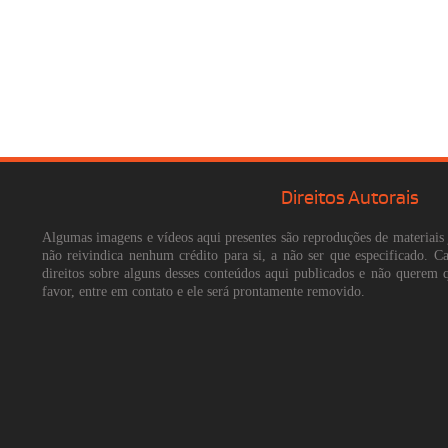
Direitos Autorais
Algumas imagens e vídeos aqui presentes são reproduções de materiais 
não reivindica nenhum crédito para si, a não ser que especificado. 
direitos sobre alguns desses conteúdos aqui publicados e não querem 
favor, entre em contato e ele será prontamente removido.