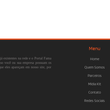
Menu
já existentes na rede e o Portal Fama
Home
Caso você ou sua empresa possuam os
que eles apareçam em nosso site, por
Quem Somos
Parceiros
Mídia Kit
Contato
Redes Sociais