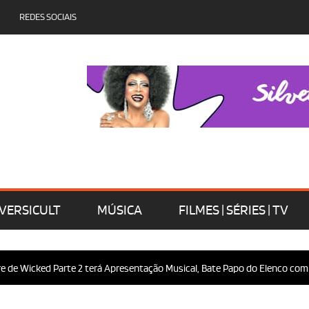
REDES SOCIAIS
VERSICULT
MÚSICA
FILMES | SÉRIES | TV
 Wicked Parte 2 terá Apresentação Musical, Bate Papo do Elenco com o Púb