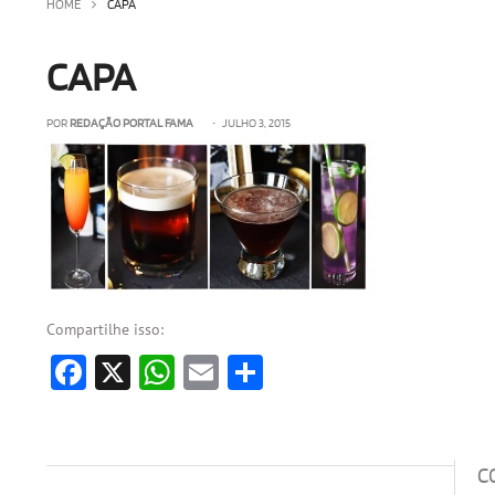
HOME
CAPA
CAPA
POR
REDAÇÃO PORTAL FAMA
• JULHO 3, 2015
Compartilhe isso:
Facebook
X
WhatsApp
Email
Share
C