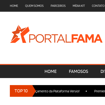
HOME
QUEM SOMOS
PARCEIROS
MÍDIA KIT
CONTATO
HOME
FAMOSOS
DI
•
TOP 10
cam presença no Lançamento da Plataforma Versio!
Premiere de