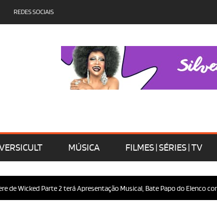
REDES SOCIAIS
VERSICULT
MÚSICA
FILMES | SÉRIES | TV
 Wicked Parte 2 terá Apresentação Musical, Bate Papo do Elenco com o Pú