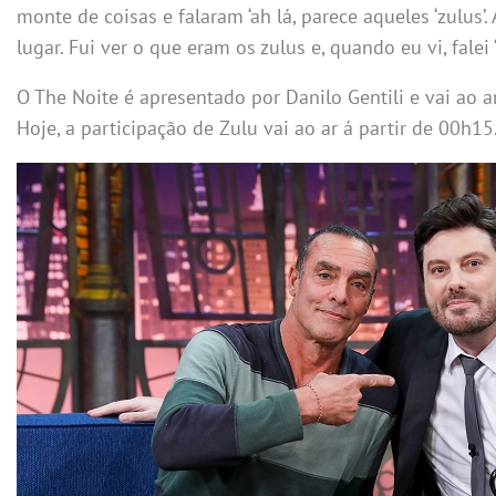
monte de coisas e falaram ‘ah lá, parece aqueles ‘zulus’. 
lugar. Fui ver o que eram os zulus e, quando eu vi, falei ‘
O The Noite é apresentado por Danilo Gentili e vai ao a
Hoje, a participação de Zulu vai ao ar á partir de 00h15