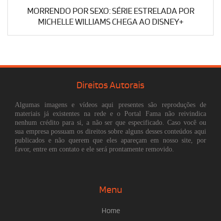
MORRENDO POR SEXO: SÉRIE ESTRELADA POR
MICHELLE WILLIAMS CHEGA AO DISNEY+
Direitos Autorais
Algumas imagens e vídeos aqui presentes são reproduções de
materiais já existentes na rede e o Portal Fama não reivindica
nenhum crédito para si, a não ser que especificado. Caso você ou
sua empresa possuam os direitos sobre alguns desses conteúdos aqui
publicados e não querem que eles apareçam em nosso site, por
favor, entre em contato e ele será prontamente removido.
Menu
Home