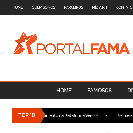
HOME
QUEM SOMOS
PARCEIROS
MÍDIA KIT
CONTATO
HOME
FAMOSOS
DI
•
TOP 10
resença no Lançamento da Plataforma Versio!
Premiere de Wick