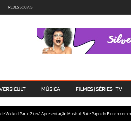
REDES SOCIAIS
VERSICULT
MÚSICA
FILMES | SÉRIES | TV
ed Parte 2 terá Apresentação Musical, Bate Papo do Elenco com o Público 