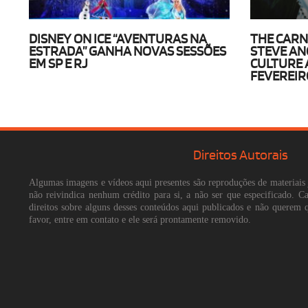
DISNEY ON ICE “AVENTURAS NA
THE CARN
ESTRADA” GANHA NOVAS SESSÕES
STEVE AN
EM SP E RJ
CULTURE A
FEVEREIR
Direitos Autorais
Algumas imagens e vídeos aqui presentes são reproduções de materiais 
não reivindica nenhum crédito para si, a não ser que especificado. 
direitos sobre alguns desses conteúdos aqui publicados e não querem 
favor, entre em contato e ele será prontamente removido.