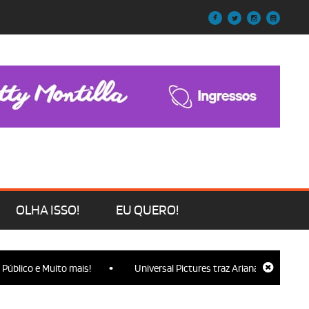
OLHA ISSO!
EU QUERO!
•
e Muito mais!
Universal Pictures traz Ariana Grande, Cynthia Eri