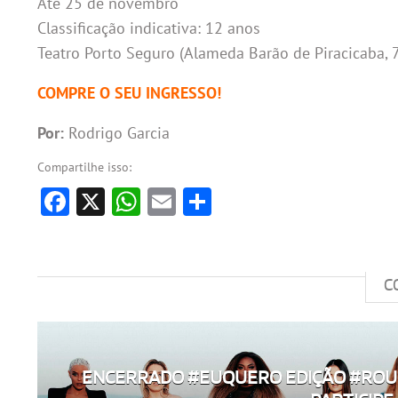
Até 25 de novembro
Classificação indicativa: 12 anos
Teatro Porto Seguro (Alameda Barão de Piracicaba, 
COMPRE O SEU INGRESSO!
Por:
Rodrigo Garcia
Compartilhe isso:
Facebook
X
WhatsApp
Email
Share
C
ENCERRADO #EUQUERO EDIÇÃO #ROU