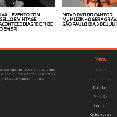
IVAL: EVENTO COM
NOVO DVD DO CANTOR
GELLO E VINTAGE
MUMUZINHO SERÁ GRAV
CONTECE DIAS 10 E 11 DE
SÃO PAULO DIA 3 DE JUL
O EM SP!
Menu
já existentes na rede e o Portal Fama
Home
Caso você ou sua empresa possuam os
que eles apareçam em nosso site, por
Quem Somos
Parceiros
Mídia Kit
Contato
Redes Sociais