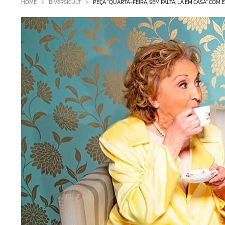
HOME
DIVERSICULT
PEÇA “QUARTA-FEIRA, SEM FALTA, LÁ EM CASA” COM 