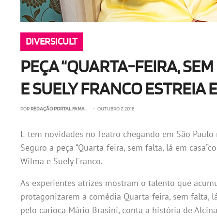
DIVERSICULT
PEÇA “QUARTA-FEIRA, SEM 
E SUELY FRANCO ESTREIA 
POR
REDAÇÃO PORTAL FAMA
• OUTUBRO 7, 2018
E tem novidades no Teatro chegando em São Paulo n
Seguro a peça “Quarta-feira, sem falta, lá em casa”c
Wilma e Suely Franco.
As experientes atrizes mostram o talento que acum
protagonizarem a comédia Quarta-feira, sem falta, l
pelo carioca Mário Brasini, conta a história de Alcin