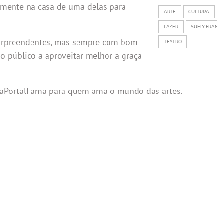
mente na casa de uma delas para
ARTE
CULTURA
LAZER
SUELY FRA
 surpreendentes, mas sempre com bom
TEATRO
o público a aproveitar melhor a graça
DicaPortalFama para quem ama o mundo das artes.