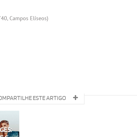
740, Campos Elíseos)
OMPARTILHE ESTE ARTIGO
GE5: