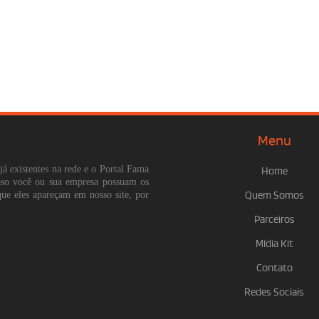
Menu
já existentes na rede e o Portal Fama
Home
Caso você ou sua empresa possuam os
que eles apareçam em nosso site, por
Quem Somos
Parceiros
Mídia Kit
Contato
Redes Sociais