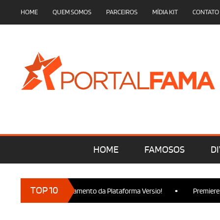
HOME
QUEM SOMOS
PARCEIROS
MÍDIA KIT
CONTATO
HOME
FAMOSOS
DI
•
TOP 10
m presença no Lançamento da Plataforma Versio!
Premiere de W