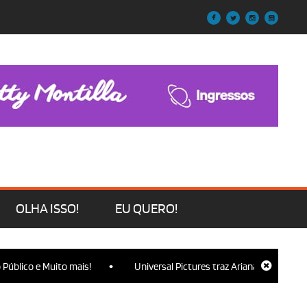
OLHA ISSO!
EU QUERO!
•
ico e Muito mais!
Universal Pictures traz Ariana Grande, Cynthia 