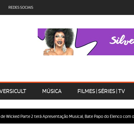
REDES SOCIAIS
VERSICULT
MÚSICA
FILMES | SÉRIES | TV
icked Parte 2 terá Apresentação Musical, Bate Papo do Elenco com o Públ