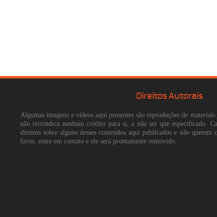
Direitos Autorais
Algumas imagens e vídeos aqui presentes são reproduções de materiais 
não reivindica nenhum crédito para si, a não ser que especificado. 
direitos sobre alguns desses conteúdos aqui publicados e não querem 
favor, entre em contato e ele será prontamente removido.