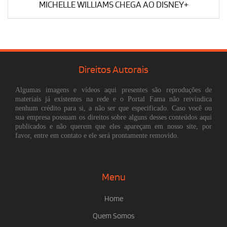
MICHELLE WILLIAMS CHEGA AO DISNEY+
Direitos Autorais
Algumas imagens e vídeos aqui presentes são reproduções de
materiais já existentes na rede e o Portal Fama não reivindica
nenhum crédito para si, a não ser que especificado. Caso você ou
sua empresa possuam os direitos sobre alguns desses conteúdos aqui
publicados e não querem que eles apareçam em nosso site, por
favor, entre em contato e ele será prontamente removido.
Menu
Home
Quem Somos