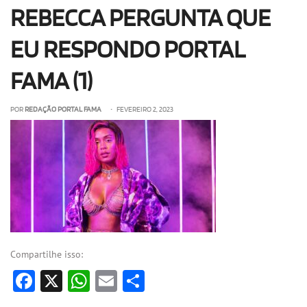
REBECCA PERGUNTA QUE
OLHA ISSO!
EU QUERO!
EU RESPONDO PORTAL
FAMA (1)
POR
REDAÇÃO PORTAL FAMA
• FEVEREIRO 2, 2023
Compartilhe isso:
Facebook
X
WhatsApp
Email
Share