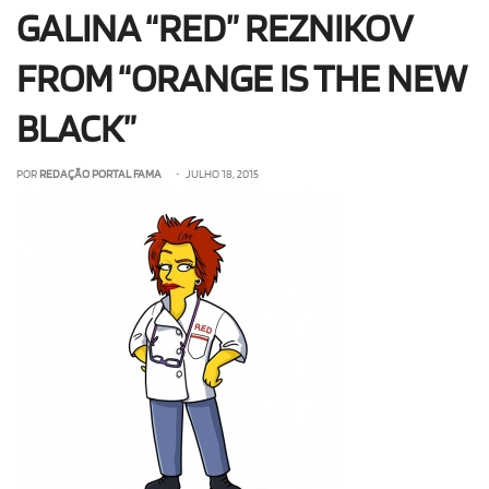
GALINA “RED” REZNIKOV
OLHA ISSO!
EU QUERO!
FROM “ORANGE IS THE NEW
BLACK”
POR
REDAÇÃO PORTAL FAMA
• JULHO 18, 2015