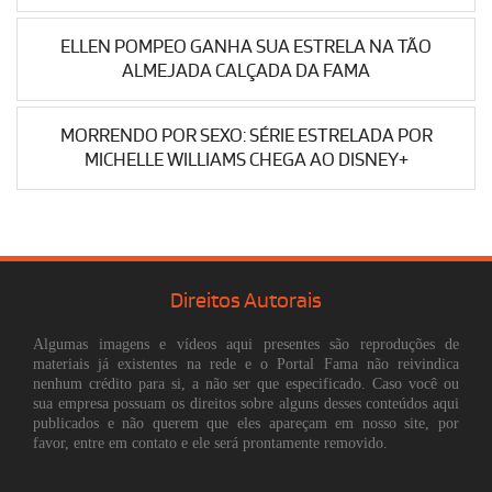
ELLEN POMPEO GANHA SUA ESTRELA NA TÃO
ALMEJADA CALÇADA DA FAMA
MORRENDO POR SEXO: SÉRIE ESTRELADA POR
MICHELLE WILLIAMS CHEGA AO DISNEY+
Direitos Autorais
Algumas imagens e vídeos aqui presentes são reproduções de
materiais já existentes na rede e o Portal Fama não reivindica
nenhum crédito para si, a não ser que especificado. Caso você ou
sua empresa possuam os direitos sobre alguns desses conteúdos aqui
publicados e não querem que eles apareçam em nosso site, por
favor, entre em contato e ele será prontamente removido.