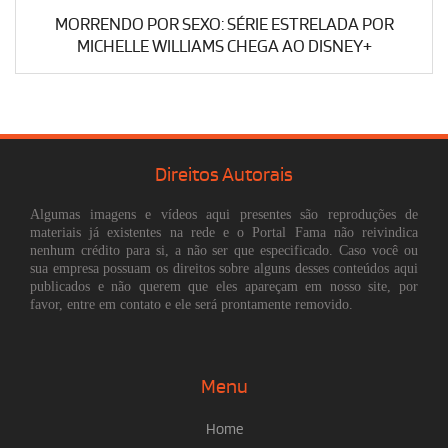
MORRENDO POR SEXO: SÉRIE ESTRELADA POR
MICHELLE WILLIAMS CHEGA AO DISNEY+
Direitos Autorais
Algumas imagens e vídeos aqui presentes são reproduções de
materiais já existentes na rede e o Portal Fama não reivindica
nenhum crédito para si, a não ser que especificado. Caso você ou
sua empresa possuam os direitos sobre alguns desses conteúdos aqui
publicados e não querem que eles apareçam em nosso site, por
favor, entre em contato e ele será prontamente removido.
Menu
Home