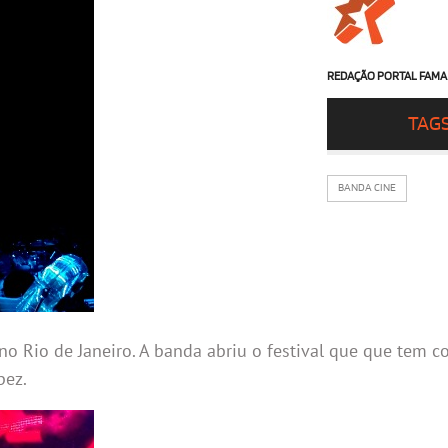
REDAÇÃO PORTAL FAMA
TAG
BANDA CINE
no Rio de Janeiro. A banda abriu o festival que que tem 
pez.