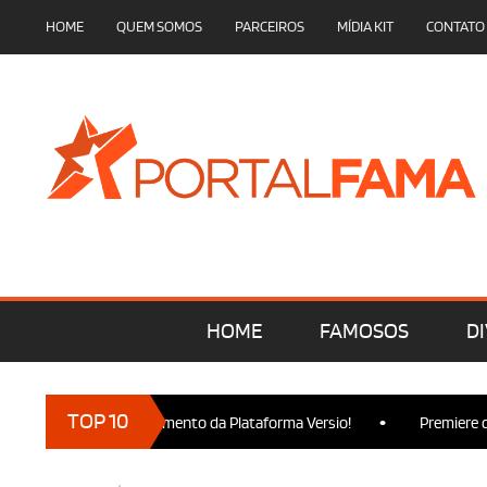
HOME
QUEM SOMOS
PARCEIROS
MÍDIA KIT
CONTATO
HOME
FAMOSOS
DI
•
TOP 10
ça no Lançamento da Plataforma Versio!
Premiere de Wicked Par