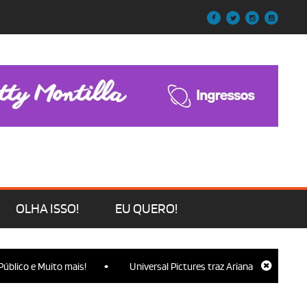
OLHA ISSO!
EU QUERO!
•
to mais!
Universal Pictures traz Ariana Grande, Cynthia Erivo, Jo