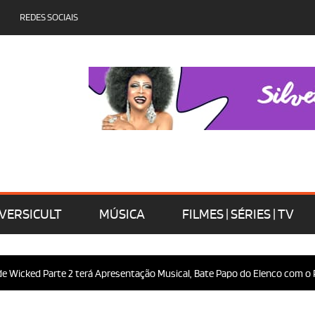
REDES SOCIAIS
VERSICULT
MÚSICA
FILMES | SÉRIES | TV
te 2 terá Apresentação Musical, Bate Papo do Elenco com o Público e Mui