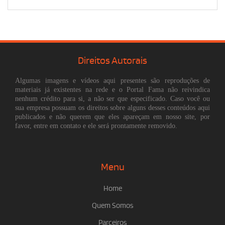
Direitos Autorais
Algumas imagens e vídeos aqui presentes são reproduções de
materiais já existentes na rede e o Portal Fama não reivindica
nenhum crédito para si, a não ser que especificado. Caso você ou
sua empresa possuam os direitos sobre alguns desses conteúdos aqui
publicados e não querem que eles apareçam em nosso site, por
favor, entre em contato e ele será prontamente removido.
Menu
Home
Quem Somos
Parceiros