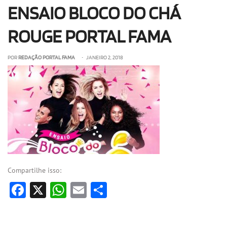
ENSAIO BLOCO DO CHÁ
OLHA ISSO!
EU QUERO!
ROUGE PORTAL FAMA
POR
REDAÇÃO PORTAL FAMA
• JANEIRO 2, 2018
Compartilhe isso:
Facebook
X
WhatsApp
Email
Share