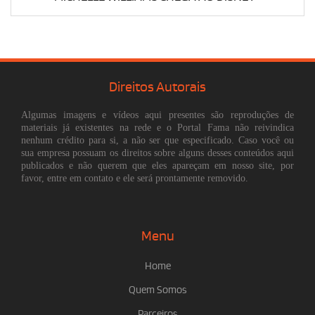
Direitos Autorais
Algumas imagens e vídeos aqui presentes são reproduções de
materiais já existentes na rede e o Portal Fama não reivindica
nenhum crédito para si, a não ser que especificado. Caso você ou
sua empresa possuam os direitos sobre alguns desses conteúdos aqui
publicados e não querem que eles apareçam em nosso site, por
favor, entre em contato e ele será prontamente removido.
Menu
Home
Quem Somos
Parceiros