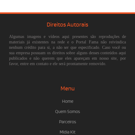
Direitos Autorais
Algumas imagens e vídeos aqui presentes são reproduções de
materiais já existentes na rede e o Portal Fama não reivindica
nenhum crédito para si, a não ser que especificado. Caso você ou
sua empresa possuam os direitos sobre alguns desses conteúdos aqui
publicados e não querem que eles apareçam em nosso site, por
favor, entre em contato e ele será prontamente removido.
Menu
Home
Quem Somos
Parceiros
Mídia Kit