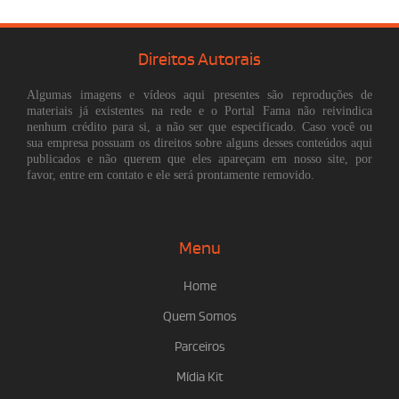
Direitos Autorais
Algumas imagens e vídeos aqui presentes são reproduções de
materiais já existentes na rede e o Portal Fama não reivindica
nenhum crédito para si, a não ser que especificado. Caso você ou
sua empresa possuam os direitos sobre alguns desses conteúdos aqui
publicados e não querem que eles apareçam em nosso site, por
favor, entre em contato e ele será prontamente removido.
Menu
Home
Quem Somos
Parceiros
Mídia Kit