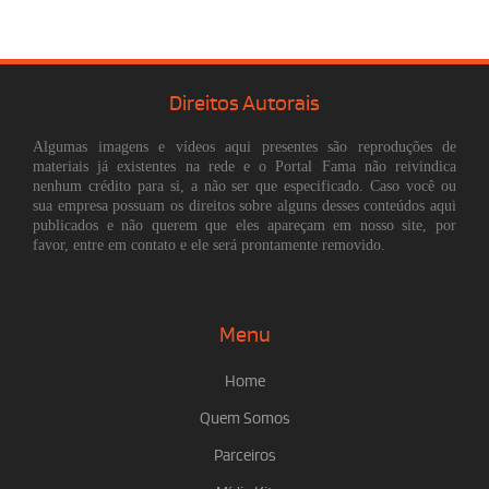
Direitos Autorais
Algumas imagens e vídeos aqui presentes são reproduções de
materiais já existentes na rede e o Portal Fama não reivindica
nenhum crédito para si, a não ser que especificado. Caso você ou
sua empresa possuam os direitos sobre alguns desses conteúdos aqui
publicados e não querem que eles apareçam em nosso site, por
favor, entre em contato e ele será prontamente removido.
Menu
Home
Quem Somos
Parceiros