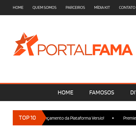
HOME
QUEM SOMOS
PARCEIROS
MÍDIA KIT
CONTATO
HOME
FAMOSOS
DI
•
TOP 10
cam presença no Lançamento da Plataforma Versio!
Premiere de 