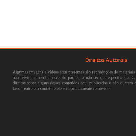
Direitos Autorais
Algumas imagens e vídeos aqui presentes são reproduções de materiais 
não reivindica nenhum crédito para si, a não ser que especificado. 
direitos sobre alguns desses conteúdos aqui publicados e não querem 
favor, entre em contato e ele será prontamente removido.