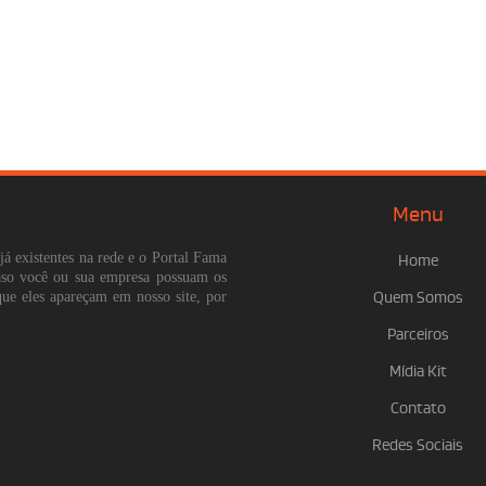
Menu
já existentes na rede e o Portal Fama
Home
Caso você ou sua empresa possuam os
que eles apareçam em nosso site, por
Quem Somos
Parceiros
Mídia Kit
Contato
Redes Sociais