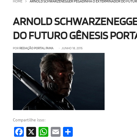
HOME
ARNOLD SCHWARZENEGGER PEGADINHA O EXTERMINADOR DO FUTURO
ARNOLD SCHWARZENEGGE
DO FUTURO GÊNESIS PORT
POR
REDAÇÃO PORTAL FAMA
• JUNHO 18, 2015
Compartilhe isso:
Facebook
X
WhatsApp
Email
Share