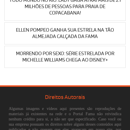
TODO MUNDO NO RIO: LADY GAGA ATRAI MAIS DE 2.1
MILHÕES DE PESSOAS PARA PRAIA DE
COPACABANA!
ELLEN POMPEO GANHA SUA ESTRELA NA TÃO
ALMEJADA CALÇADA DA FAMA
MORRENDO POR SEXO: SÉRIE ESTRELADA POR
MICHELLE WILLIAMS CHEGA AO DISNEY+
Direitos Autorais
Algumas imagens e vídeos aqui presentes são reproduções de
materiais já existentes na rede e o Portal Fama não reivindica
nenhum crédito para si, a não ser que especificado. Caso você ou
sua empresa possuam os direitos sobre alguns desses conteúdos aqui
publicados e não querem que eles apareçam em nosso site, por