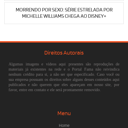
MORRENDO POR SEXO: SÉRIE ESTRELADA POR
MICHELLE WILLIAMS CHEGA AO DISNEY+
Direitos Autorais
Algumas imagens e vídeos aqui presentes são reproduções de
materiais já existentes na rede e o Portal Fama não reivindica
nenhum crédito para si, a não ser que especificado. Caso você ou
sua empresa possuam os direitos sobre alguns desses conteúdos aqui
publicados e não querem que eles apareçam em nosso site, por
favor, entre em contato e ele será prontamente removido.
Menu
Home