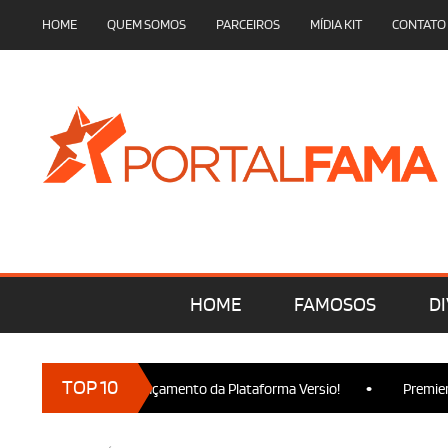
HOME
QUEM SOMOS
PARCEIROS
MÍDIA KIT
CONTATO
HOME
FAMOSOS
DI
•
TOP 10
resença no Lançamento da Plataforma Versio!
Premiere de Wick