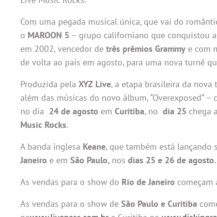
Com uma pegada musical única, que vai do românt
o
MAROON 5
– grupo californiano que conquistou 
em 2002, vencedor de
três prêmios Grammy
e com 
de volta ao país em agosto, para uma nova turnê que 
Produzida pela
XYZ Live
, a etapa brasileira da nov
além das músicas do novo álbum, “Overexposed” – c
no dia
24 de agosto
em
Curitiba
, no
dia 25
chega 
Music Rocks
.
A banda inglesa
Keane
, que também está lançando 
Janeiro
e em
São Paulo,
nos
dias 25 e 26 de agosto.
As vendas para o show do
Rio de Janeiro
começam 
As vendas para o show de
São Paulo e Curitiba
com