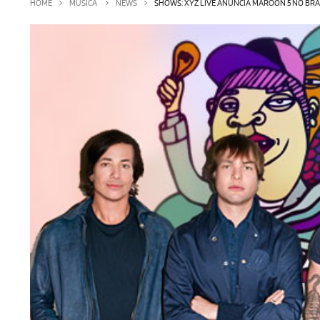
HOME
MÚSICA
NEWS
SHOWS: XYZ LIVE ANUNCIA MAROON 5 NO BRASIL