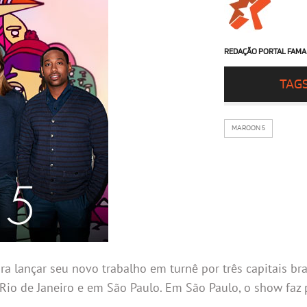
REDAÇÃO PORTAL FAMA
TAG
MAROON 5
 lançar seu novo trabalho em turnê por três capitais bras
io de Janeiro e em São Paulo. Em São Paulo, o show faz 