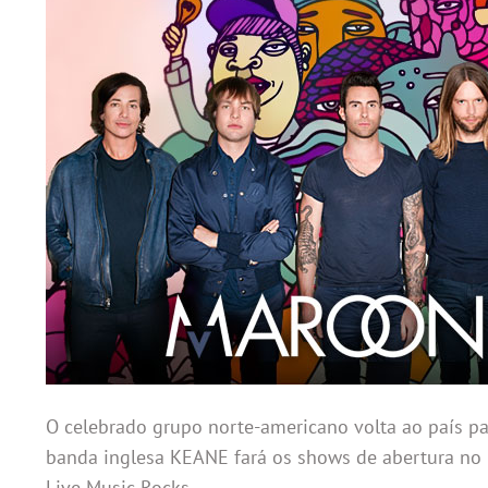
O celebrado grupo norte-americano volta ao país para
banda inglesa KEANE fará os shows de abertura no R
Live Music Rocks.