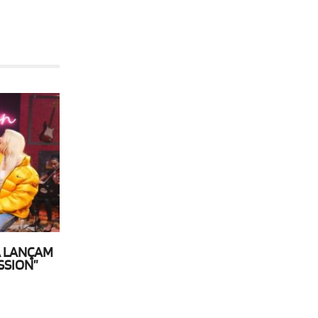
A LANÇAM
SSION”