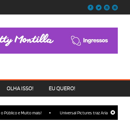
OLHA ISSO!
EU QUERO!
•
 e Muito mais!
Universal Pictures traz Ariana Grande, Cynthia Eri