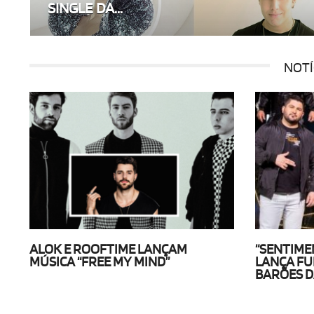
SINGLE DA...
NOTÍ
ALOK E ROOFTIME LANÇAM
“SENTIME
MÚSICA “FREE MY MIND”
LANÇA FU
BARÕES D