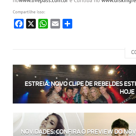
no
www.livepass.com.br
e Curitiba no
www.diskingre
Compartilhe isso:
Facebook
X
WhatsApp
Email
Share
C
ESTREIA: NOVO CLIPE DE REBELDES EST
HOJE 
NOVIDADES: CONFIRA O PREVIEW DO NO