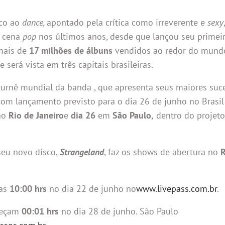
ico ao
dance,
apontado pela crítica como irreverente e
sexy
,
a cena
pop
nos últimos anos, desde que lançou seu primeir
mais de
17 milhões de álbuns
vendidos ao redor do mund
será vista em três capitais brasileiras.
a turnê mundial da banda , que apresenta seus maiores su
om lançamento previsto para o dia 26 de junho no Brasil
ao
Rio de Janeiro
e
dia 26
em
São Paulo,
dentro do proje
seu novo disco,
Strangeland
, faz os shows de abertura no
R
as
10:00 hrs
no dia 22 de junho no
www.livepass.com.br
.
eçam
00:01 hrs
no dia 28 de junho. São Paulo