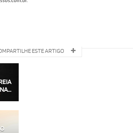
ssos.com.br
.
OMPARTILHE ESTE ARTIGO
REIA
NA...
VO