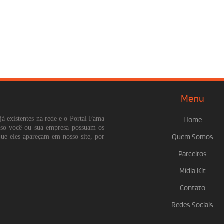
Menu
já existentes na rede e o Portal Fama
Home
Caso você ou sua empresa possuam os
que eles apareçam em nosso site, por
Quem Somos
Parceiros
Mídia Kit
Contato
Redes Sociais