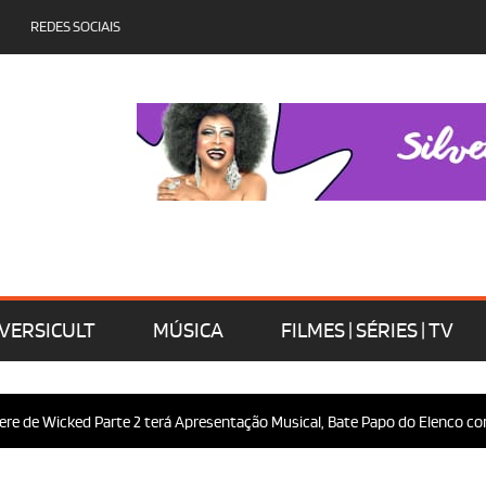
REDES SOCIAIS
VERSICULT
MÚSICA
FILMES | SÉRIES | TV
e Wicked Parte 2 terá Apresentação Musical, Bate Papo do Elenco com o P