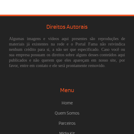
Direitos Autorais
Algumas imagens e vídeos aqui presentes são reproduções de
materiais já existentes na rede e o Portal Fama não reivindica
nenhum crédito para si, a não ser que especificado. Caso você ou
sua empresa possuam os direitos sobre alguns desses conteúdos aqui
publicados e não querem que eles apareçam em nosso site, por
favor, entre em contato e ele será prontamente removido.
Menu
Home
Quem Somos
Parceiros
Mídia Kit