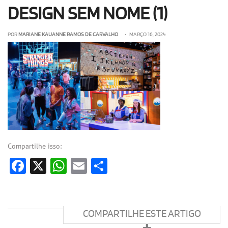
DESIGN SEM NOME (1)
OLHA ISSO!
EU QUERO!
POR
MARIANE KAUANNE RAMOS DE CARVALHO
• MARÇO 16, 2024
Compartilhe isso:
Facebook
X
WhatsApp
Email
Share
COMPARTILHE ESTE ARTIGO