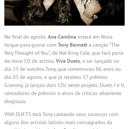
No final de agosto,
Ana Carolina
estará em Nova
Iorque para gravar com
Tony Bennett
a canção “The
Very Thought of You”, de Nat King Cole, que fará parte
do novo CD do artista,
Viva Duets
, a ser lançado no
dia 23 de outubro.Tony, que comemorou 86 anos no
dia 03 de agosto, e que já recebeu 17 prêmios
Grammy, já lançou dois CDs neste projeto, Duets I e II,
vencedores de prêmios e alvos de críticas altamente
elogiosas.
VIVA DUETS terá Tony cantando seus sucessos com
alguns dos artistas latinos mais consagrados da