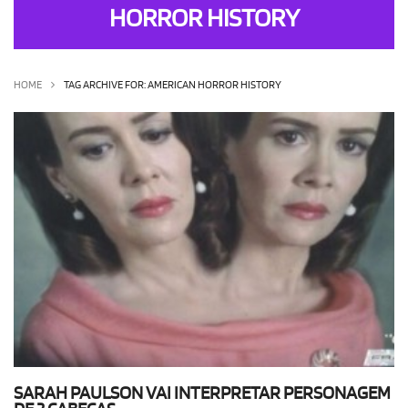
HORROR HISTORY
OLHA ISSO!
EU QUERO!
HOME
TAG ARCHIVE FOR: AMERICAN HORROR HISTORY
SARAH PAULSON VAI INTERPRETAR PERSONAGEM