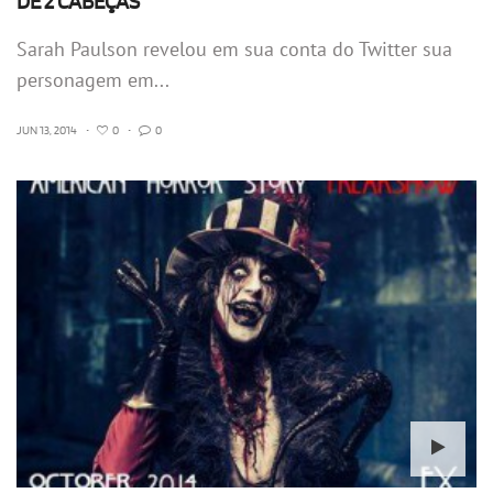
DE 2 CABEÇAS
Sarah Paulson revelou em sua conta do Twitter sua
personagem em...
JUN 13, 2014
•
0
•
0