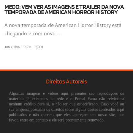
MEDO: VEM VER AS IMAGENS E TRAILER DA NOVA
TEMPORADA DE AMERICAN HORROR HISTORY
A nova temporada de American Horror History está
chegando e com novo ...
JUN 9, 2014
•
0
•
0
Direitos Autorais
Algumas imagens e vídeos aqui presentes são reproduções de
materiais já existentes na rede e o Portal Fama não reivindica
nenhum crédito para si, a não ser que especificado. Caso você ou
sua empresa possuam os direitos sobre alguns desses conteúdos aqui
publicados e não querem que eles apareçam em nosso site, por
favor, entre em contato e ele será prontamente removido.