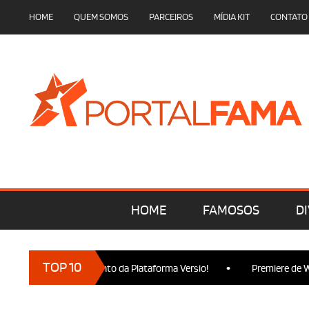
HOME
QUEM SOMOS
PARCEIROS
MÍDIA KIT
CONTATO
HOME
FAMOSOS
DI
•
TOP 10
ça no Lançamento da Plataforma Versio!
Premiere de Wicked Par