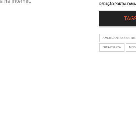
 na internet.
REDAÇÃO PORTAL FAMA
TAG
AMERICAN HORROR HI
FREAK SHOW
MED