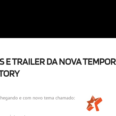
S E TRAILER DA NOVA TEMPO
STORY
á chegando e com novo tema chamado: