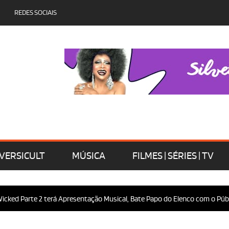
REDES SOCIAIS
VERSICULT
MÚSICA
FILMES | SÉRIES | TV
te 2 terá Apresentação Musical, Bate Papo do Elenco com o Público e Mui