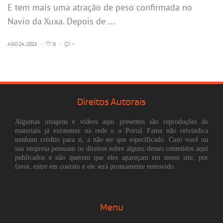
E tem mais uma atração de peso confirmada no
Navio da Xuxa. Depois de ...
AGO 24, 2023
•
0
•
-
Direitos Autorais
Algumas imagens e vídeos aqui presentes são reproduções de
materiais já existentes na rede e o Portal Fama não reivindica
nenhum crédito para si, a não ser que especificado. Caso você ou
sua empresa possuam os direitos sobre alguns desses conteúdos aqui
publicados e não querem que eles apareçam em nosso site, por
favor, entre em contato e ele será prontamente removido.
Menu