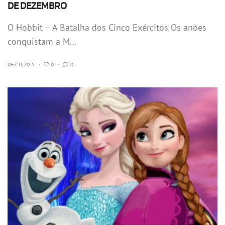
DE DEZEMBRO
O Hobbit – A Batalha dos Cinco Exércitos Os anões
conquistam a M...
DEZ 11, 2014
•
0
•
0