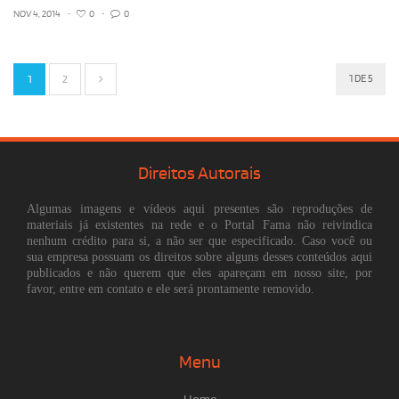
NOV 4, 2014
•
0
•
0
1
2
1 DE 5
Direitos Autorais
Algumas imagens e vídeos aqui presentes são reproduções de
materiais já existentes na rede e o Portal Fama não reivindica
nenhum crédito para si, a não ser que especificado. Caso você ou
sua empresa possuam os direitos sobre alguns desses conteúdos aqui
publicados e não querem que eles apareçam em nosso site, por
favor, entre em contato e ele será prontamente removido.
Menu