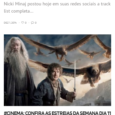
Nicki Minaj postou hoje em suas redes sociais a track
list completa...
DEZ 1, 2014
•
0
•
0
#CINEMA: CONFIRA AS ESTREIAS DA SEMANA DIA 11