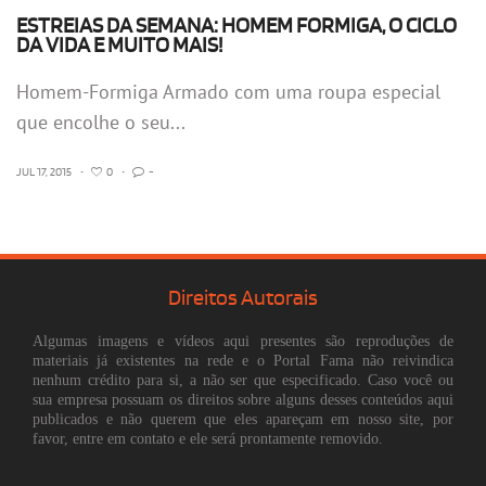
ESTREIAS DA SEMANA: HOMEM FORMIGA, O CICLO
DA VIDA E MUITO MAIS!
Homem-Formiga Armado com uma roupa especial
que encolhe o seu...
JUL 17, 2015
•
0
•
-
Direitos Autorais
Algumas imagens e vídeos aqui presentes são reproduções de
materiais já existentes na rede e o Portal Fama não reivindica
nenhum crédito para si, a não ser que especificado. Caso você ou
sua empresa possuam os direitos sobre alguns desses conteúdos aqui
publicados e não querem que eles apareçam em nosso site, por
favor, entre em contato e ele será prontamente removido.