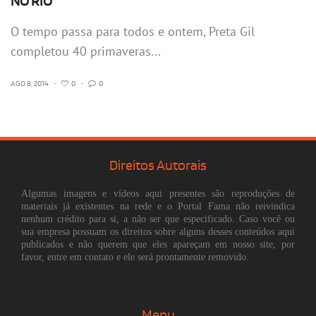
NO RIO
O tempo passa para todos e ontem, Preta Gil
completou 40 primaveras...
AGO 8, 2014
•
0
•
0
Direitos Autorais
Algumas imagens e vídeos aqui presentes são reproduções de
materiais já existentes na rede e o Portal Fama não reivindica
nenhum crédito para si, a não ser que especificado. Caso você ou
sua empresa possuam os direitos sobre alguns desses conteúdos aqui
publicados e não querem que eles apareçam em nosso site, por
favor, entre em contato e ele será prontamente removido.
Menu