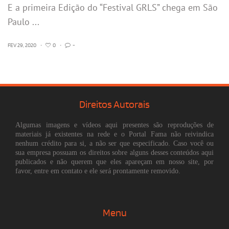
E a primeira Edição do “Festival GRLS” chega em São
Paulo ...
FEV 29, 2020
•
0
•
-
Direitos Autorais
Algumas imagens e vídeos aqui presentes são reproduções de
materiais já existentes na rede e o Portal Fama não reivindica
nenhum crédito para si, a não ser que especificado. Caso você ou
sua empresa possuam os direitos sobre alguns desses conteúdos aqui
publicados e não querem que eles apareçam em nosso site, por
favor, entre em contato e ele será prontamente removido.
Menu