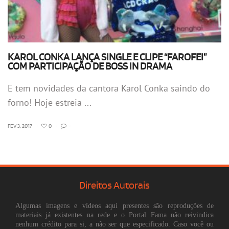
KAROL CONKA LANÇA SINGLE E CLIPE “FAROFEI”
COM PARTICIPAÇÃO DE BOSS IN DRAMA
E tem novidades da cantora Karol Conka saindo do
forno! Hoje estreia ...
FEV 3, 2017
•
0
•
-
Direitos Autorais
Algumas imagens e vídeos aqui presentes são reproduções de
materiais já existentes na rede e o Portal Fama não reivindica
nenhum crédito para si, a não ser que especificado. Caso você ou