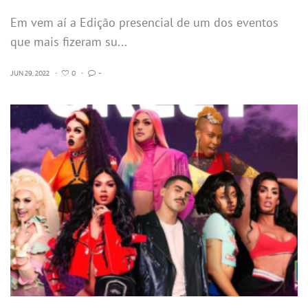
Em vem aí a Edição presencial de um dos eventos
que mais fizeram su...
JUN 29, 2022
•
0
•
-