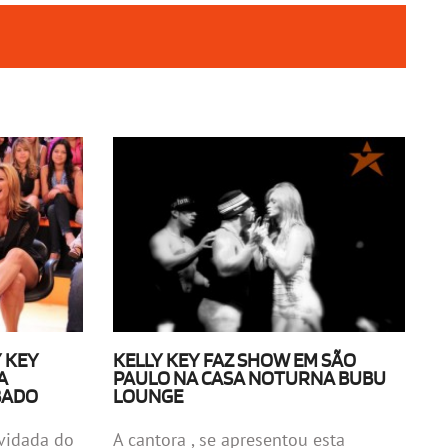
 KEY
KELLY KEY FAZ SHOW EM SÃO
A
PAULO NA CASA NOTURNA BUBU
BADO
LOUNGE
nvidada do
A cantora , se apresentou esta