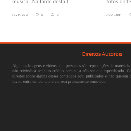
musical. Na tarde desta t...
fotos onde
FEV 14, 2012
•
0
•
0
AGO 1, 2014
•
Direitos Autorais
Algumas imagens e vídeos aqui presentes são reproduções de materiais 
não reivindica nenhum crédito para si, a não ser que especificado. 
direitos sobre alguns desses conteúdos aqui publicados e não querem 
favor, entre em contato e ele será prontamente removido.