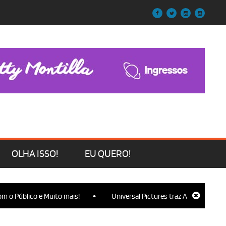
OLHA ISSO!
EU QUERO!
•
 Público e Muito mais!
Universal Pictures traz Ariana Grande, Cyn