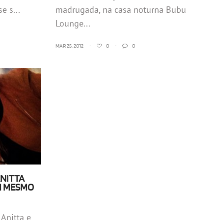
e s...
madrugada, na casa noturna Bubu
Lounge...
MAR 25, 2012
•
0
•
0
ANITTA
M MESMO
Anitta e