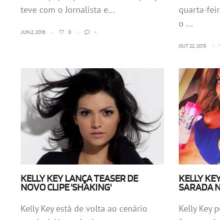
teve com o Jornalista e...
quarta-fei
o ...
JUN 2, 2016
•
0
•
-
OUT 22, 2015
•
KELLY KEY LANÇA TEASER DE
KELLY KE
NOVO CLIPE 'SHAKING'
SARADA N
Kelly Key está de volta ao cenário
Kelly Key 