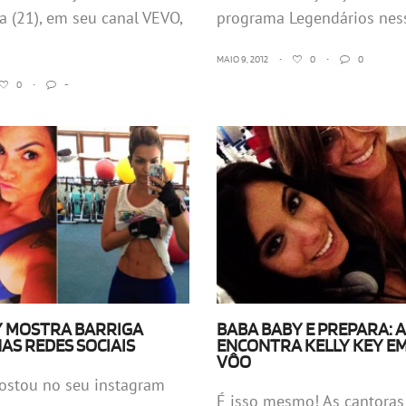
ra (21), em seu canal VEVO,
programa Legendários ness
MAIO 9, 2012
•
0
•
0
0
•
-
Y MOSTRA BARRIGA
BABA BABY E PREPARA: 
AS REDES SOCIAIS
ENCONTRA KELLY KEY E
VÔO
postou no seu instagram
É isso mesmo! As cantoras 