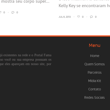
 mostra seu corpo super...
Kelly Key se encontraram ho
0
•
0
JUL 6, 2013
•
0
•
0
Menu
já existentes na rede e o Portal Fama
Home
Caso você ou sua empresa possuam os
que eles apareçam em nosso site, por
Quem Somos
Parceiros
Mídia Kit
Contato
Redes Sociais