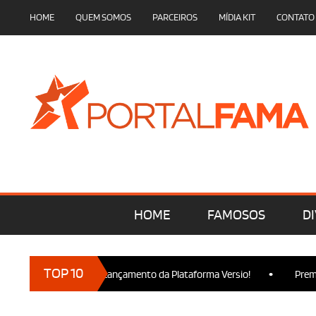
HOME
QUEM SOMOS
PARCEIROS
MÍDIA KIT
CONTATO
HOME
FAMOSOS
DI
•
TOP 10
marcam presença no Lançamento da Plataforma Versio!
Premiere