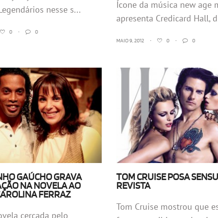
Ícone da música new age 
egendários nesse s...
apresenta Credicard Hall, di
0
•
0
MAIO 9, 2012
•
0
•
0
NHO GAÚCHO GRAVA
TOM CRUISE POSA SENS
AÇÃO NA NOVELA AO
REVISTA
CAROLINA FERRAZ
Tom Cruise mostrou que e
vela cercada pelo