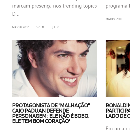
marcam presença nos trending topics
programa L
D...
MAIO 9, 2012
•
MAIO 9, 2012
•
0
•
0
PROTAGONISTA DE "MALHAÇÃO"
RONALDI
CAIO PADUAN DEFENDE
PARTICIP
PERSONAGEM: 'ELE NÃO É BOBO.
LADO DE 
ELE TEM BOM CORAÇÃO'
Em uma no