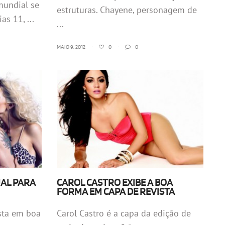
mundial se
estruturas. Chayene, personagem de
as 11, ...
...
MAIO 9, 2012
•
0
•
0
UAL PARA
CAROL CASTRO EXIBE A BOA
FORMA EM CAPA DE REVISTA
sta em boa
Carol Castro é a capa da edição de