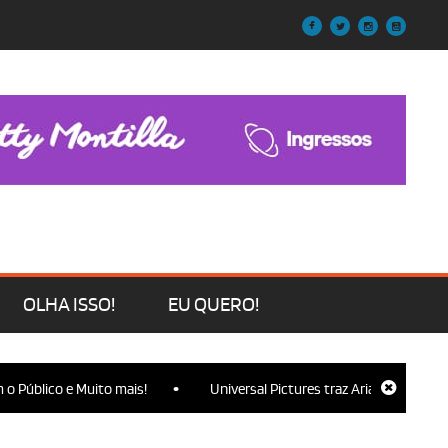
OLHA ISSO!
EU QUERO!
•
blico e Muito mais!
Universal Pictures traz Ariana Grande, Cynthi