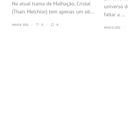
Na atual trama de Malhação, Cristal
universo d
(Thaís Melchior) tem apenas um ob...
faltar a ...
MAIO 9, 2012
•
0
•
0
MAIO 9, 2012
•