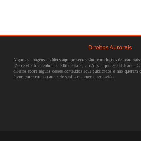
Direitos Autorais
Algumas imagens e vídeos aqui presentes são reproduções de materiais 
não reivindica nenhum crédito para si, a não ser que especificado. 
direitos sobre alguns desses conteúdos aqui publicados e não querem 
favor, entre em contato e ele será prontamente removido.