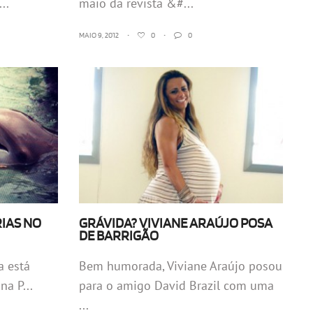
..
maio da revista &#...
MAIO 9, 2012
•
0
•
0
RIAS NO
GRÁVIDA? VIVIANE ARAÚJO POSA
DE BARRIGÃO
a está
Bem humorada, Viviane Araújo posou
na P...
para o amigo David Brazil com uma
...