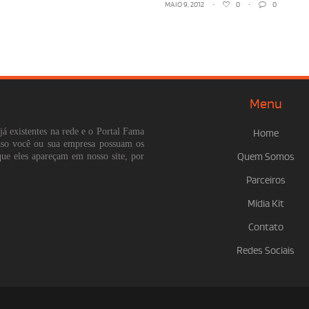
MAIO 9, 2012
•
0
•
0
Menu
já existentes na rede e o Portal Fama
Home
Caso você ou sua empresa possuam os
que eles apareçam em nosso site, por
Quem Somos
Parceiros
Mídia Kit
Contato
Redes Sociais