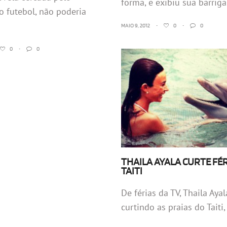
forma, e exibiu sua barriga.
o futebol, não poderia
MAIO 9, 2012
•
0
•
0
0
•
0
THAILA AYALA CURTE FÉ
TAITI
De férias da TV, Thaila Ayal
curtindo as praias do Taiti, 