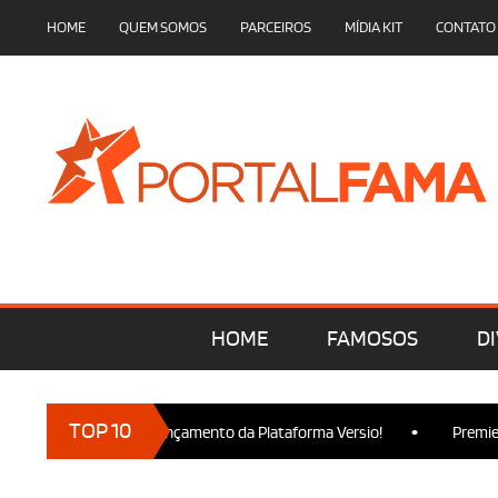
HOME
QUEM SOMOS
PARCEIROS
MÍDIA KIT
CONTATO
HOME
FAMOSOS
DI
•
TOP 10
cam presença no Lançamento da Plataforma Versio!
Premiere de