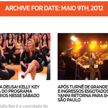
ARCHIVE FOR DATE: MAIO 9TH, 2012
 DEUSA! KELLY KEY
APÓS TURNÊ DE GRANDE
A DO PROGRAMA
E INGRESSOS ESGOTADOS 
IOS NESSE SÁBADO
YANNI RETORNA PARA S
SÃO PAULO
Kelly Key é a convidada do