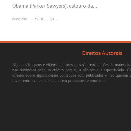
Obama (Parker Sawyers), calouro da...
DEZ 8, 2016
•
0
•
-
Direitos Autorais
Algumas imagens e vídeos aqui presentes são reproduções de materiais 
não reivindica nenhum crédito para si, a não ser que especificado. 
direitos sobre alguns desses conteúdos aqui publicados e não querem 
favor, entre em contato e ele será prontamente removido.