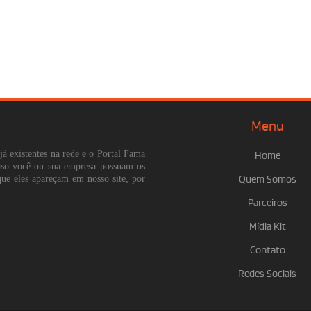
Menu
já existentes na rede e o Portal Fama
Home
Caso você ou sua empresa possuam os
que eles apareçam em nosso site, por
Quem Somos
Parceiros
Mídia Kit
Contato
Redes Sociais