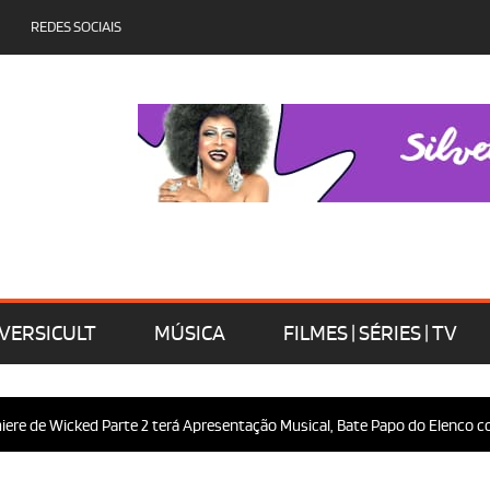
REDES SOCIAIS
VERSICULT
MÚSICA
FILMES | SÉRIES | TV
e de Wicked Parte 2 terá Apresentação Musical, Bate Papo do Elenco com 