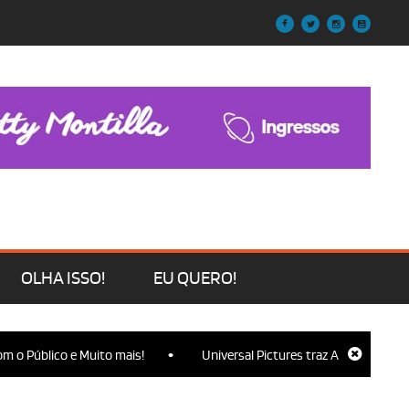
OLHA ISSO!
EU QUERO!
•
o Público e Muito mais!
Universal Pictures traz Ariana Grande, C