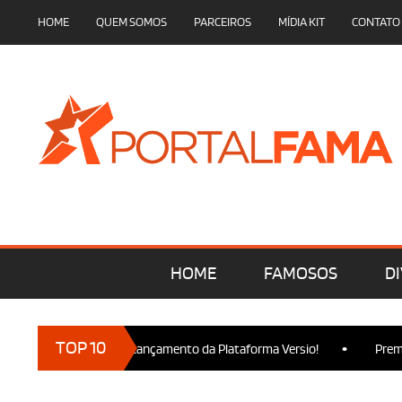
HOME
QUEM SOMOS
PARCEIROS
MÍDIA KIT
CONTATO
HOME
FAMOSOS
DI
•
TOP 10
 marcam presença no Lançamento da Plataforma Versio!
Premier