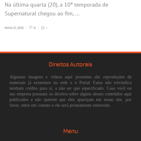
Na última quarta (20), a 10ª temporada de
Supernatural chegou ao fim, ...
MAIO 27, 2015
•
0
•
-
Direitos Autorais
Algumas imagens e vídeos aqui presentes são reproduções de
materiais já existentes na rede e o Portal Fama não reivindica
nenhum crédito para si, a não ser que especificado. Caso você ou
sua empresa possuam os direitos sobre alguns desses conteúdos aqui
publicados e não querem que eles apareçam em nosso site, por
favor, entre em contato e ele será prontamente removido.
Menu