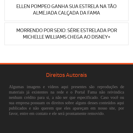
ELLEN POMPEO GANHA SUA ESTRELA NA TÃO
ALMEJADA CALÇADA DA FAMA
MORRENDO POR SEXO: SÉRIE ESTRELADA POR
MICHELLE WILLIAMS CHEGA AO DISNEY+
Direitos Autorais
Algumas imagens e vídeos aqui presentes são reproduções de
materiais já existentes na rede e o Portal Fama não reivindica
nenhum crédito para si, a não ser que especificado. Caso você ou
sua empresa possuam os direitos sobre alguns desses conteúdos aqui
publicados e não querem que eles apareçam em nosso site, por
favor, entre em contato e ele será prontamente removido.