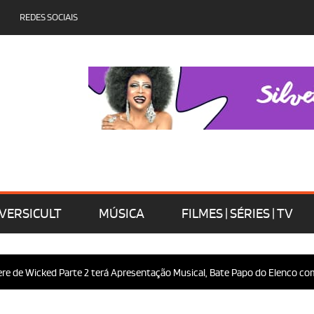
REDES SOCIAIS
VERSICULT
MÚSICA
FILMES | SÉRIES | TV
 Wicked Parte 2 terá Apresentação Musical, Bate Papo do Elenco com o Pú