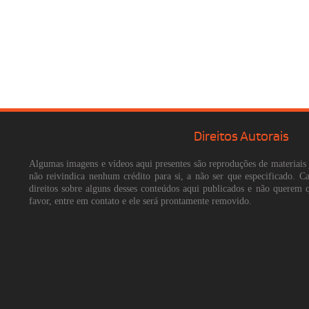
Direitos Autorais
Algumas imagens e vídeos aqui presentes são reproduções de materiais 
não reivindica nenhum crédito para si, a não ser que especificado. 
direitos sobre alguns desses conteúdos aqui publicados e não querem 
favor, entre em contato e ele será prontamente removido.