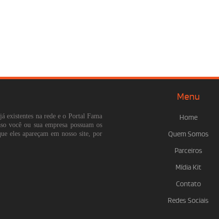
Menu
já existentes na rede e o Portal Fama
Home
Caso você ou sua empresa possuam os
que eles apareçam em nosso site, por
Quem Somos
Parceiros
Mídia Kit
Contato
Redes Sociais