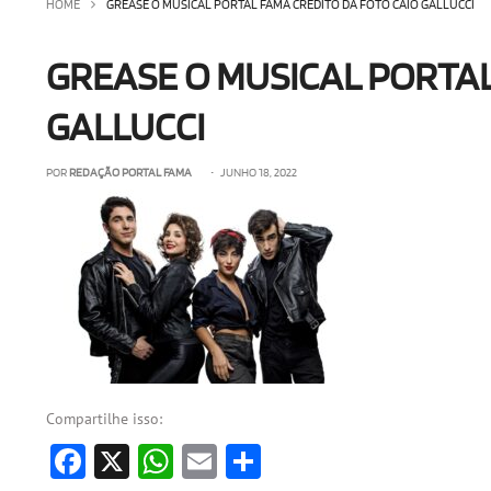
HOME
GREASE O MUSICAL PORTAL FAMA CREDITO DA FOTO CAIO GALLUCCI
GREASE O MUSICAL PORTAL
GALLUCCI
POR
REDAÇÃO PORTAL FAMA
• JUNHO 18, 2022
Compartilhe isso:
Facebook
X
WhatsApp
Email
Share