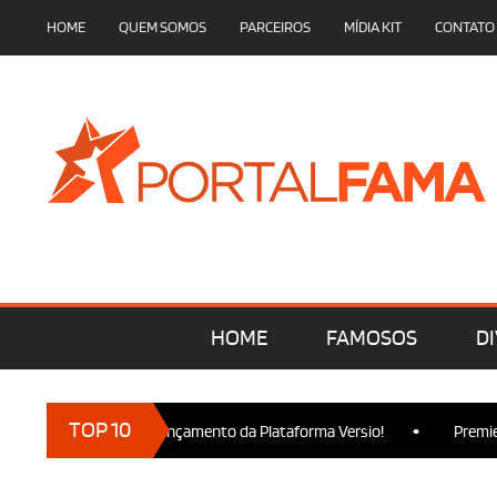
HOME
QUEM SOMOS
PARCEIROS
MÍDIA KIT
CONTATO
HOME
FAMOSOS
DI
•
TOP 10
cam presença no Lançamento da Plataforma Versio!
Premiere de