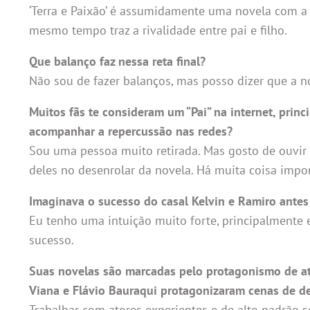
‘Terra e Paixão’ é assumidamente uma novela com a 
mesmo tempo traz a rivalidade entre pai e filho.
Que balanço faz nessa reta final?
Não sou de fazer balanços, mas posso dizer que a no
Muitos fãs te consideram um “Pai” na internet, pri
acompanhar a repercussão nas redes?
Sou uma pessoa muito retirada. Mas gosto de ouvir e
deles no desenrolar da novela. Há muita coisa impor
Imaginava o sucesso do casal Kelvin e Ramiro antes 
Eu tenho uma intuição muito forte, principalmente 
sucesso.
Suas novelas são marcadas pelo protagonismo de ator
Viana e Flávio Bauraqui protagonizaram cenas de d
Trabalhar com atores experientes e de alto padrão s