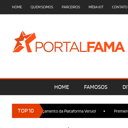
HOME
QUEM SOMOS
PARCEIROS
MÍDIA KIT
CONTATO
HOME
FAMOSOS
DI
•
TOP 10
resença no Lançamento da Plataforma Versio!
Premiere de Wick