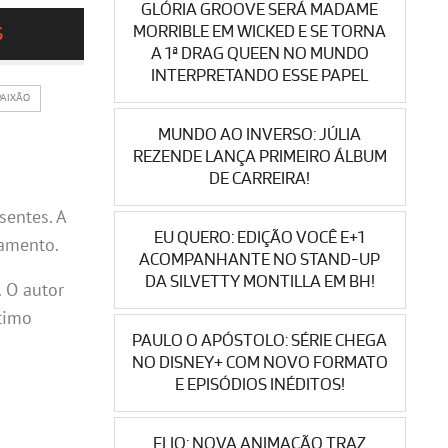
GLÓRIA GROOVE SERÁ MADAME
MORRIBLE EM WICKED E SE TORNA
S
A 1ª DRAG QUEEN NO MUNDO
INTERPRETANDO ESSE PAPEL
PAIXÃO
MUNDO AO INVERSO: JÚLIA
REZENDE LANÇA PRIMEIRO ÁLBUM
DE CARREIRA!
sentes. A
EU QUERO: EDIÇÃO VOCÊ E+1
samento.
ACOMPANHANTE NO STAND-UP
DA SILVETTY MONTILLA EM BH!
. O autor
timo
PAULO O APÓSTOLO: SÉRIE CHEGA
NO DISNEY+ COM NOVO FORMATO
E EPISÓDIOS INÉDITOS!
ELIO: NOVA ANIMAÇÃO TRAZ