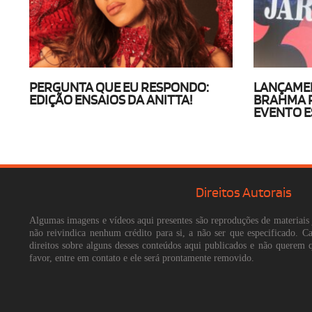
PERGUNTA QUE EU RESPONDO:
LANÇAMEN
EDIÇÃO ENSAIOS DA ANITTA!
BRAHMA 
EVENTO E
Direitos Autorais
Algumas imagens e vídeos aqui presentes são reproduções de materiais 
não reivindica nenhum crédito para si, a não ser que especificado. 
direitos sobre alguns desses conteúdos aqui publicados e não querem 
favor, entre em contato e ele será prontamente removido.