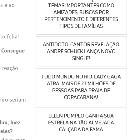
s e ao
TEMAS IMPORTANTES COMO
AMIZADES, BUSCAS POR
PERTENCIMENTO E DIFERENTES
TIPOS DE FAMÍLIAS
o feliz!
ANTÍDOTO: CANTOR REVELAÇÃO
. Consegue
ANDRÉ SCHUCK LANÇA NOVO
SINGLE!
a reação
TODO MUNDO NO RIO: LADY GAGA
ATRAI MAIS DE 2.1 MILHÕES DE
PESSOAS PARA PRAIA DE
COPACABANA!
miro seriam
ELLEN POMPEO GANHA SUA
ini, Inez
ESTRELA NA TÃO ALMEJADA
CALÇADA DA FAMA
eles?
á disse com