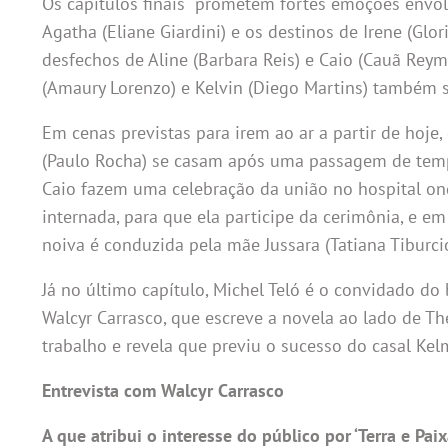
Os capítulos finais prometem fortes emoções envol
Agatha (Eliane Giardini) e os destinos de Irene (Glor
desfechos de Aline (Barbara Reis) e Caio (Cauã Re
(Amaury Lorenzo) e Kelvin (Diego Martins) também 
Em cenas previstas para irem ao ar a partir de hoje, 
(Paulo Rocha) se casam após uma passagem de tempo 
Caio fazem uma celebração da união no hospital ond
internada, para que ela participe da cerimônia, e e
noiva é conduzida pela mãe Jussara (Tatiana Tiburc
Já no último capítulo, Michel Teló é o convidado do
Walcyr Carrasco, que escreve a novela ao lado de T
trabalho e revela que previu o sucesso do casal Kelm
Entrevista com Walcyr Carrasco
A que atribui o interesse do público por ‘Terra e Paix