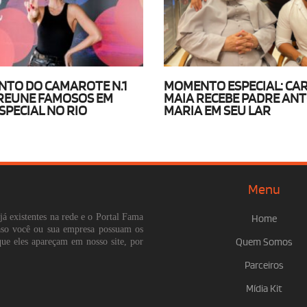
TO DO CAMAROTE N.1
MOMENTO ESPECIAL: CA
REUNE FAMOSOS EM
MAIA RECEBE PADRE AN
SPECIAL NO RIO
MARIA EM SEU LAR
Menu
já existentes na rede e o Portal Fama
Home
Caso você ou sua empresa possuam os
que eles apareçam em nosso site, por
Quem Somos
Parceiros
Mídia Kit