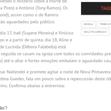
vendo o mistério sobre a morte de
ia Pires) e Antônio (Tony Ramos). Os
TAG
ymond), assim como o de Ramiro
são aguardados pelo público.
NOVELA
TERRA E 
dia 17, Iraê (Suyane Moreira) e Vinicius
WALCYR CARRASCO
e a partir de quinta, dia 18, Aline e
e Lucinda (Débora Falabella) está
m seguida se casam na igreja com todos os convidados pre
io) até o altar e fortes emoções embalam o aguardado ca
 bar Naitendei e promete agitar a noite de Nova Primavera
helma Guedes, fala um pouco sobre a repercussão deste úl
iro. Confirma abaixo a entrevista:
ão’?