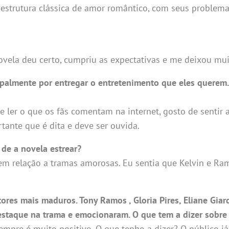
estrutura clássica de amor romântico, com seus problema
vela deu certo, cumpriu as expectativas e me deixou muit
ncipalmente por entregar o entretenimento que eles querem
 ler o que os fãs comentam na internet, gosto de sentir 
tante que é dita e deve ser ouvida.
de a novela estrear?
em relação a tramas amorosas. Eu sentia que Kelvin e Ra
es mais maduros. Tony Ramos , Gloria Pires, Eliane Giard
estaque na trama e emocionaram. O que tem a dizer sobre 
empre é muito positivo. O que tenho a dizer? O público j