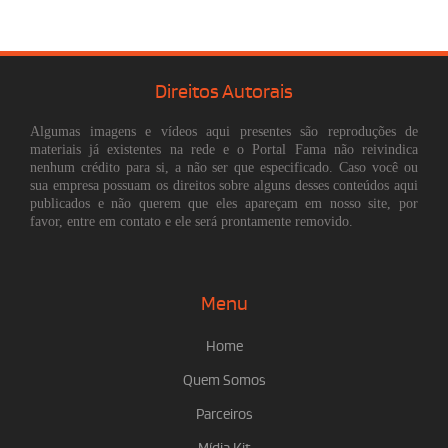
Direitos Autorais
Algumas imagens e vídeos aqui presentes são reproduções de
materiais já existentes na rede e o Portal Fama não reivindica
nenhum crédito para si, a não ser que especificado. Caso você ou
sua empresa possuam os direitos sobre alguns desses conteúdos aqui
publicados e não querem que eles apareçam em nosso site, por
favor, entre em contato e ele será prontamente removido.
Menu
Home
Quem Somos
Parceiros