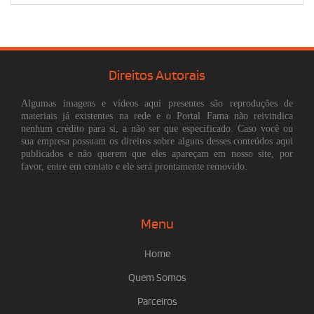
Direitos Autorais
Algumas imagens e vídeos aqui presentes são reproduções de
materiais já existentes na rede e o Portal Fama não reivindica
nenhum crédito para si, a não ser que especificado. Caso você ou
sua empresa possuam os direitos sobre alguns desses conteúdos aqui
publicados e não querem que eles apareçam em nosso site, por
favor, entre em contato e ele será prontamente removido.
Menu
Home
Quem Somos
Parceiros