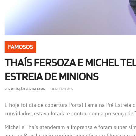
FAMOSOS
THAÍS FERSOZA E MICHEL T
ESTREIA DE MINIONS
POR
REDAÇÃO PORTAL FAMA
• JUNHO 20, 2015
E hoje foi dia de cobertura Portal Fama na Pré Estreia
convidados, estava lotada e contou com a presença de T
Michel e Thaís atenderam a imprensa e foram super simp
aqui no Brasil e veio conferir como ficou o filme com su