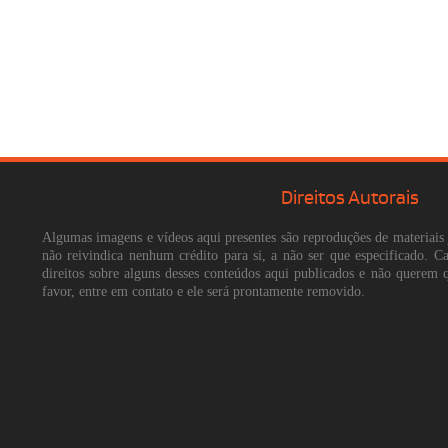
Direitos Autorais
Algumas imagens e vídeos aqui presentes são reproduções de materiais 
não reivindica nenhum crédito para si, a não ser que especificado. 
direitos sobre alguns desses conteúdos aqui publicados e não querem 
favor, entre em contato e ele será prontamente removido.