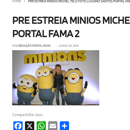
HOME
PRE ESTREIA MINIOS MICHEL TELO FOTO LUCIANO SANTOS PORTAL FA
PRE ESTREIA MINIOS MICH
PORTAL FAMA 2
POR
REDAÇÃO PORTAL FAMA
• JUNHO 20, 2015
Compartilhe isso:
Facebook
X
WhatsApp
Email
Share