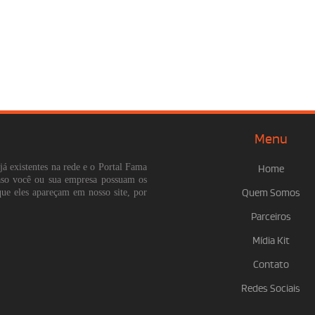
Menu
já existentes na rede e o Portal Fama
Home
Caso você ou sua empresa possuam os
que eles apareçam em nosso site, por
Quem Somos
Parceiros
Mídia Kit
Contato
Redes Sociais