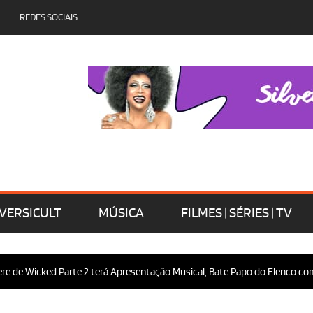
REDES SOCIAIS
VERSICULT
MÚSICA
FILMES | SÉRIES | TV
 Wicked Parte 2 terá Apresentação Musical, Bate Papo do Elenco com o Pú