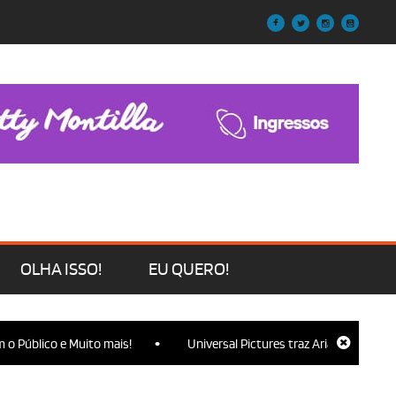
OLHA ISSO!
EU QUERO!
•
blico e Muito mais!
Universal Pictures traz Ariana Grande, Cynthi