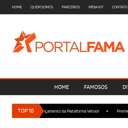
HOME
QUEM SOMOS
PARCEIROS
MÍDIA KIT
CONTATO
HOME
FAMOSOS
DI
•
TOP 10
cam presença no Lançamento da Plataforma Versio!
Premiere de