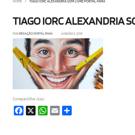
HOME
TIAGO IORC ALEXANDRIA SOM LIVRE PORTAL FAMA
TIAGO IORC ALEXANDRIA S
POR
REDAÇÃO PORTAL FAMA
• JANEIRO 5, 2016
Compartilhe isso:
Facebook
X
WhatsApp
Email
Share