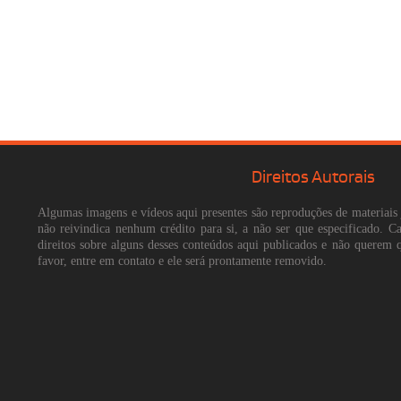
Direitos Autorais
Algumas imagens e vídeos aqui presentes são reproduções de materiais 
não reivindica nenhum crédito para si, a não ser que especificado. 
direitos sobre alguns desses conteúdos aqui publicados e não querem 
favor, entre em contato e ele será prontamente removido.