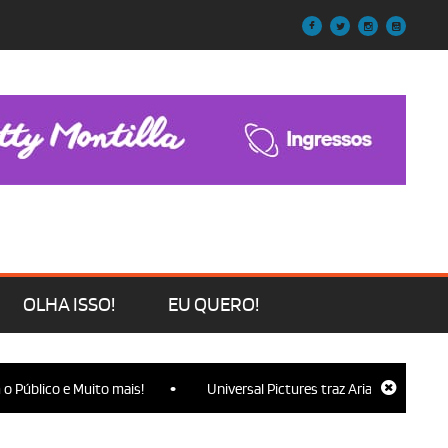
OLHA ISSO!
EU QUERO!
•
lico e Muito mais!
Universal Pictures traz Ariana Grande, Cynthi