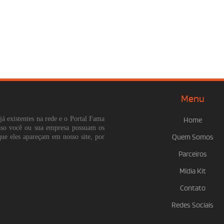
Menu
já existentes na rede e o Portal Fama
Home
Caso você ou sua empresa possuam os
que eles apareçam em nosso site, por
Quem Somos
Parceiros
Mídia Kit
Contato
Redes Sociais