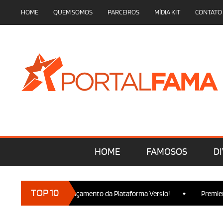
HOME
QUEM SOMOS
PARCEIROS
MÍDIA KIT
CONTATO
HOME
FAMOSOS
DI
•
TOP 10
cam presença no Lançamento da Plataforma Versio!
Premiere de 