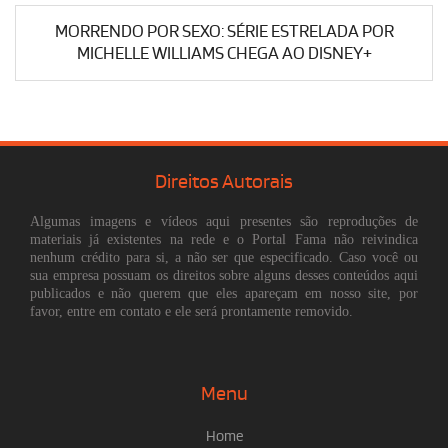
MORRENDO POR SEXO: SÉRIE ESTRELADA POR
MICHELLE WILLIAMS CHEGA AO DISNEY+
Direitos Autorais
Algumas imagens e vídeos aqui presentes são reproduções de
materiais já existentes na rede e o Portal Fama não reivindica
nenhum crédito para si, a não ser que especificado. Caso você ou
sua empresa possuam os direitos sobre alguns desses conteúdos aqui
publicados e não querem que eles apareçam em nosso site, por
favor, entre em contato e ele será prontamente removido.
Menu
Home