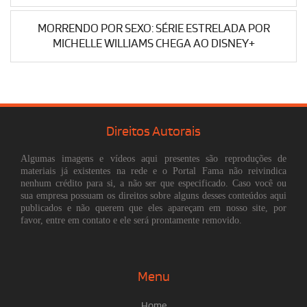
MORRENDO POR SEXO: SÉRIE ESTRELADA POR
MICHELLE WILLIAMS CHEGA AO DISNEY+
Direitos Autorais
Algumas imagens e vídeos aqui presentes são reproduções de
materiais já existentes na rede e o Portal Fama não reivindica
nenhum crédito para si, a não ser que especificado. Caso você ou
sua empresa possuam os direitos sobre alguns desses conteúdos aqui
publicados e não querem que eles apareçam em nosso site, por
favor, entre em contato e ele será prontamente removido.
Menu
Home