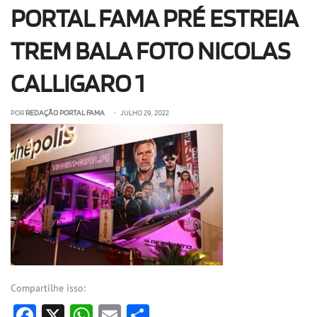
PORTAL FAMA PRÉ ESTREIA
OLHA ISSO!
EU QUERO!
TREM BALA FOTO NICOLAS
CALLIGARO 1
POR
REDAÇÃO PORTAL FAMA
• JULHO 29, 2022
Compartilhe isso:
Facebook
X
WhatsApp
Email
Share