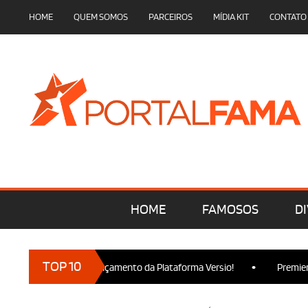
HOME
QUEM SOMOS
PARCEIROS
MÍDIA KIT
CONTATO
HOME
FAMOSOS
DI
•
TOP 10
cam presença no Lançamento da Plataforma Versio!
Premiere de 