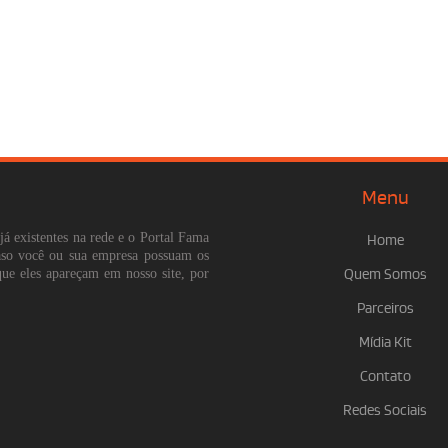
Menu
já existentes na rede e o Portal Fama
Home
Caso você ou sua empresa possuam os
que eles apareçam em nosso site, por
Quem Somos
Parceiros
Mídia Kit
Contato
Redes Sociais