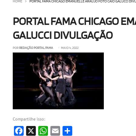
HOME
PORTAL FAMA CHICAGO EMANUELLE ARAÚJO FOTO CAIO GALUCCI DI
PORTAL FAMA CHICAGO EM
GALUCCI DIVULGAÇÃO
POR
REDAÇÃO PORTAL FAMA
• MAIO 4, 2022
Compartilhe isso:
Facebook
X
WhatsApp
Email
Share