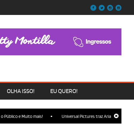
OLHA ISSO!
EU QUERO!
•
lico e Muito mais!
Universal Pictures traz Ariana Grande, Cynthia