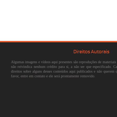
Direitos Autorais
Algumas imagens e vídeos aqui presentes são reproduções de materiais 
não reivindica nenhum crédito para si, a não ser que especificado. 
direitos sobre alguns desses conteúdos aqui publicados e não querem 
favor, entre em contato e ele será prontamente removido.